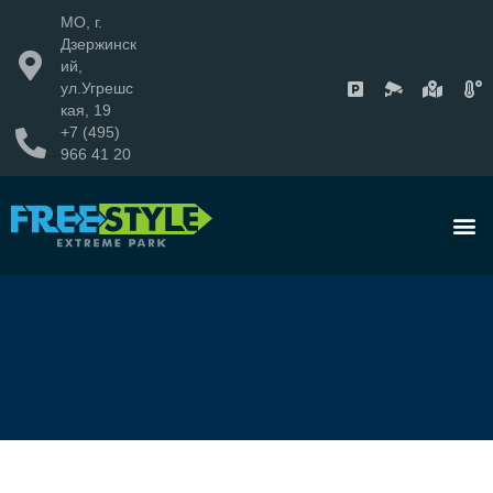
МО, г.
Дзержинск
ий,
ул.Угрешс
кая, 19
+7 (495)
966 41 20