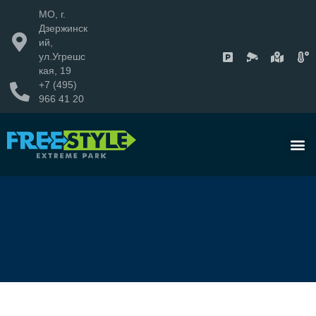
МО, г.
Дзержинск
ий,
ул.Угрешс
кая, 19
+7 (495)
966 41 20