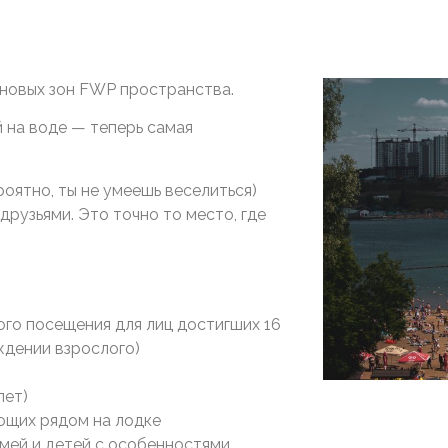
 новых зон FWP пространства.
 на воде — теперь самая
ероятно, ты не умеешь веселиться)
друзьями. Это точно то место, где
го посещения для лиц достигших 16
ждении взрослого)
лет)
ющих рядом на лодке
емей и детей с особенностями