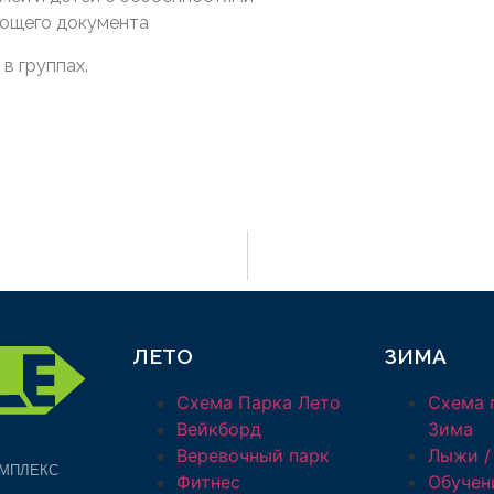
яющего документа
в группах.
ЛЕТО
ЗИМА
Схема Парка Лето
Схема 
Вейкборд
Зима
Веревочный парк
Лыжи /
МПЛЕКС
Фитнес
Обучен