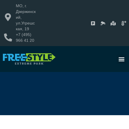
МО, г.
Дзержинск
ий,
ул.Угрешс
кая, 19
+7 (495)
966 41 20