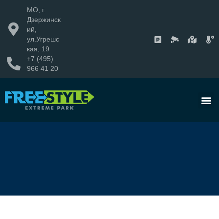
МО, г.
Дзержинск
ий,
ул.Угрешс
кая, 19
+7 (495)
966 41 20