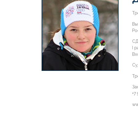
Тр
Вы
Ро
СД
I 
Вх
Су
Тр
За
+7
ww