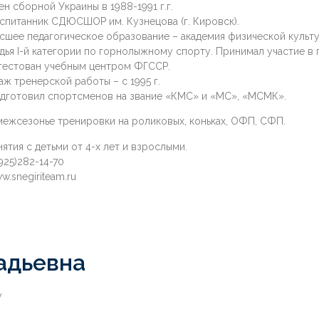
ен сборной Украины в 1988-1991 г.г.
спитанник СДЮСШОР им. Кузнецова (г. Кировск).
сшее педагогическое образование – академия физической культур
дья I-й категории по горнолыжному спорту. Принимал участие в 
тестован учебным центром ФГССР.
аж тренерской работы – с 1995 г.
дготовил спортсменов на звание «КМС» и «МС», «МСМК».
межсезонье тренировки на роликовых, коньках, ОФП, СФП.
нятия с детьми от 4-х лет и взрослыми.
(925)282-14-70
w.snegiriteam.ru
адьевна
у