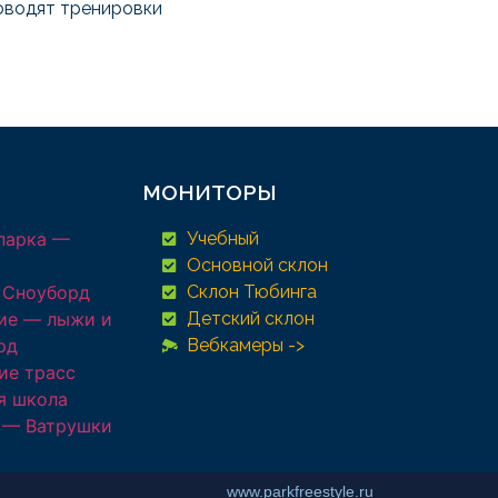
оводят тренировки
МОНИТОРЫ
парка —
Учебный
Основной склон
 Сноуборд
Склон Тюбинга
ие — лыжи и
Детский склон
рд
Вебкамеры ->
ие трасс
я школа
 — Ватрушки
www.parkfreestyle.ru