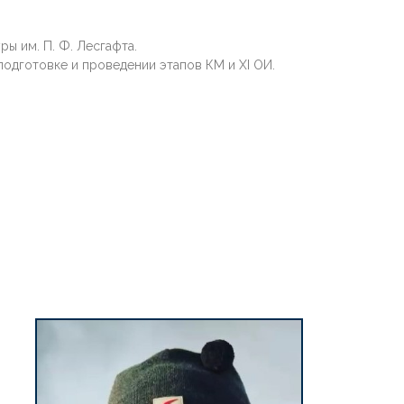
ы им. П. Ф. Лесгафта.
подготовке и проведении этапов КМ и XI ОИ.