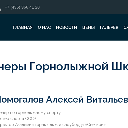
+7 (495) 966 41 20
ГЛАВНАЯ
О НАС
НОВОСТИ
ЦЕНЫ
ГАЛЕРЕЯ
С
неры Горнолыжной Ш
омогалов Алексей Виталье
енер по горнолыжному спорту.
стер спорта СССР.
ректор Академии горных лыж и сноуборда «Снегири».