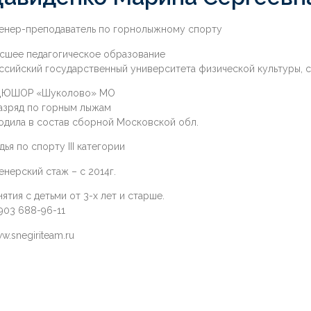
енер-преподаватель по горнолыжному спорту
сшее педагогическое образование
ссийский государственный университета физической культуры,
ЮШОР «Шуколово» МО
разряд по горным лыжам
одила в состав сборной Московской обл.
дья по спорту III категории
енерский стаж – с 2014г.
нятия с детьми от 3-х лет и старше.
 903 688-96-11
w.snegiriteam.ru