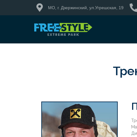
МО, г. Дзержинский, ул.Угрешская, 19
Тре
П
Тр
Ма
Ди