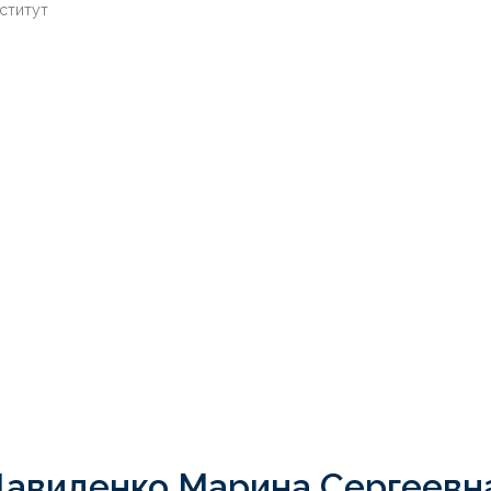
ститут
авиденко Марина Сергеевн