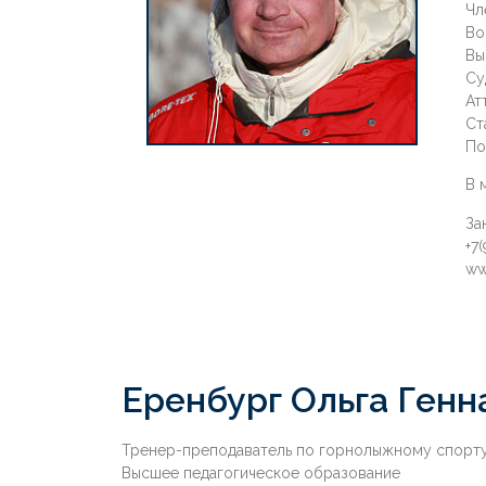
Чл
Во
Вы
Су
Ат
Ст
По
В 
За
+7
ww
Еренбург Ольга Генн
Тренер-преподаватель по горнолыжному спорт
Высшее педагогическое образование