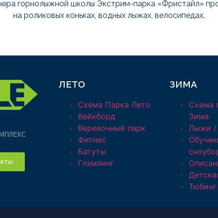
нера горнолыжной школы Экстрим-парка «Фристайл» пр
на роликовых коньках, водных лыжах, велосипедах.
ЛЕТО
ЗИМА
Схема Парка Лето
Схема 
Вейкборд
Зима
Веревочный парк
Лыжи /
МПЛЕКС
Фитнес
Обучен
Батуты
сноубо
кты
Глэмпинг
Описан
Детска
Тюбинг