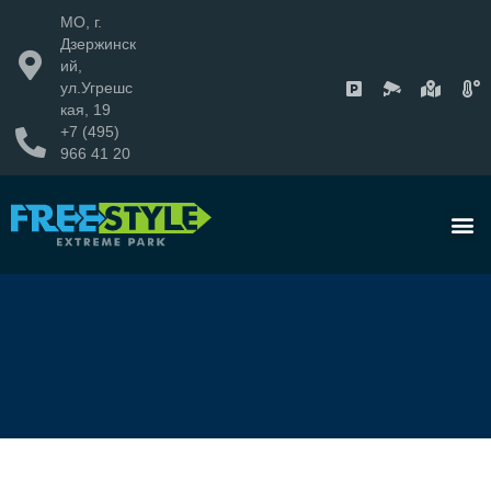
МО, г.
Дзержинск
ий,
ул.Угрешс
кая, 19
+7 (495)
966 41 20