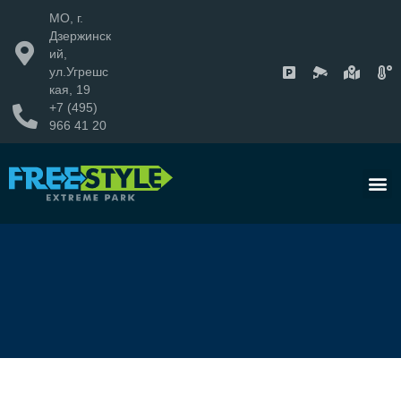
МО, г.
Дзержинск
ий,
ул.Угрешс
кая, 19
+7 (495)
966 41 20