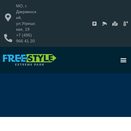
МО, г.
Дзержинск
ий,
ул.Угрешс
кая, 19
+7 (495)
966 41 20