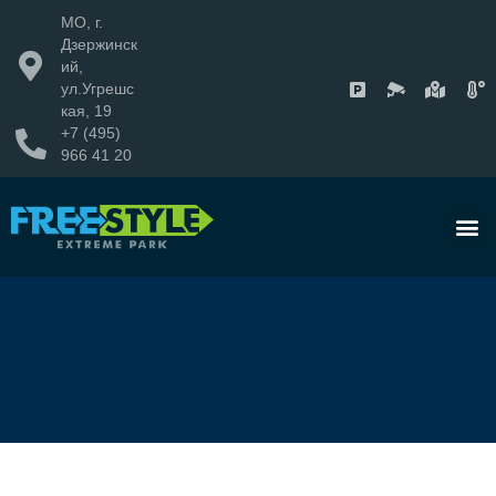
МО, г.
Дзержинск
ий,
ул.Угрешс
кая, 19
+7 (495)
966 41 20