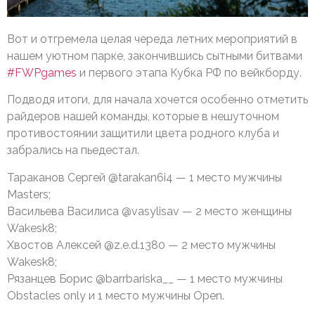
Вот и отгремела целая череда летних мероприятий в
нашем уютном парке, закончившись сытными битвами
#FWPgames
и первого этапа Кубка РФ по вейкборду.
Подводя итоги, для начала хочется особенно отметить
райдеров нашей команды, которые в нешуточном
противостоянии защитили цвета родного клуба и
забрались на пьедестал.
Тараканов Сергей @tarakan6i4 — 1 место мужчины
Masters;
Васильева Василиса @vasylisav — 2 место женщины
Wakesk8;
Хвостов Алексей @z.e.d.1380 — 2 место мужчины
Wakesk8;
Рязанцев Борис @barrbariska__ — 1 место мужчины
Obstacles only и 1 место мужчины Open.