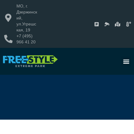
МО, г.
Дзержинск
ий,
ул.Угрешс
кая, 19
+7 (495)
966 41 20