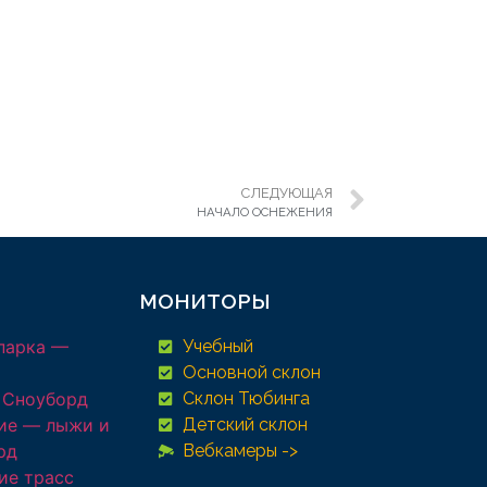
СЛЕДУЮЩАЯ
НАЧАЛО ОСНЕЖЕНИЯ
МОНИТОРЫ
парка —
Учебный
Основной склон
 Сноуборд
Склон Тюбинга
ие — лыжи и
Детский склон
рд
Вебкамеры ->
ие трасс