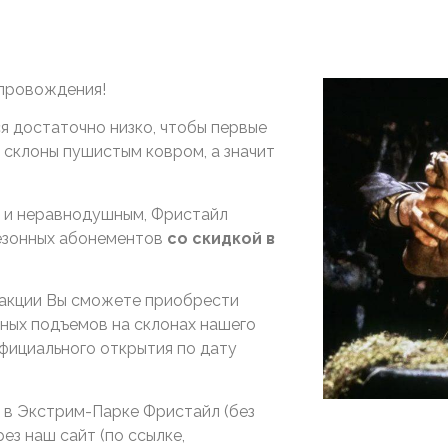
провождения!
 достаточно низко, чтобы первые
 склоны пушистым ковром, а значит
м и неравнодушным, Фристайл
езонных абонементов
со скидкой в
 акции Вы сможете приобрести
ных подъемов на склонах нашего
официального открытия по дату
в Экстрим-Парке Фристайл (без
ез наш сайт (по ссылке,