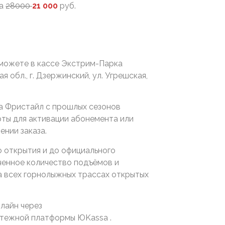
за
28000
21 000
руб.
ы можете в кассе Экстрим-Парка
обл., г. Дзержинский, ул. Угрешская,
ка Фристайл с прошлых сезонов
ты для активации абонемента или
ении заказа.
о открытия и до официального
иченное количество подъёмов и
на всех горнолыжных трассах открытых
лайн через
тежной платформы ЮKassa .