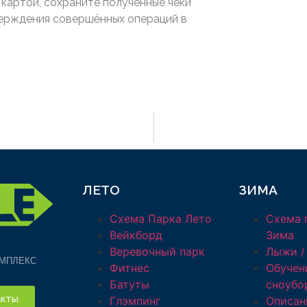
 картой, сохраните полученные чеки
верждения совершённых операций в
ЛЕТО
ЗИМА
Схема Парка Лето
Схема 
Вейкборд
Зима
Веревочный парк
Лыжи /
МПЛЕКС
Фитнес
Обучен
Батуты
сноубо
кты
Глэмпинг
Описан