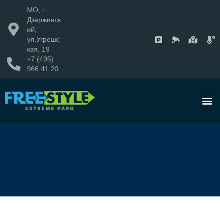
МО, г.
Дзержинск
ий,
ул.Угрешс
кая, 19
+7 (495)
966 41 20