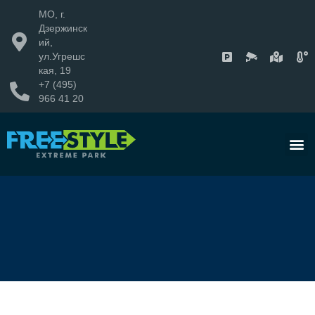
МО, г.
Дзержинск
ий,
ул.Угрешс
кая, 19
+7 (495)
966 41 20