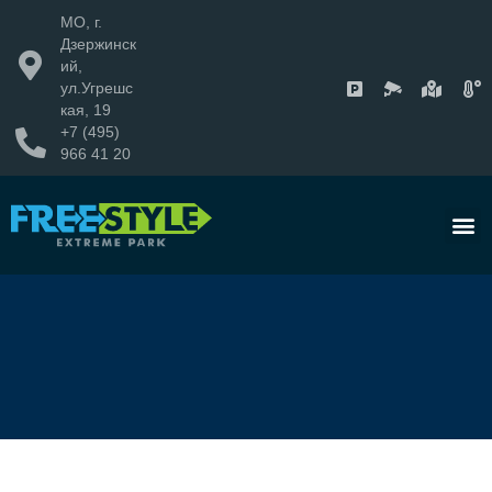
МО, г.
Дзержинск
ий,
ул.Угрешс
кая, 19
+7 (495)
966 41 20