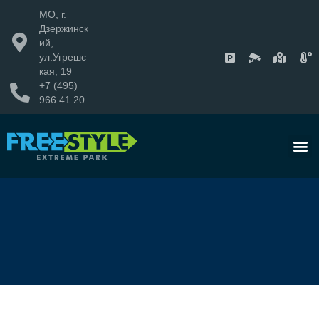
МО, г.
Дзержинск
ий,
ул.Угрешс
кая, 19
+7 (495)
966 41 20