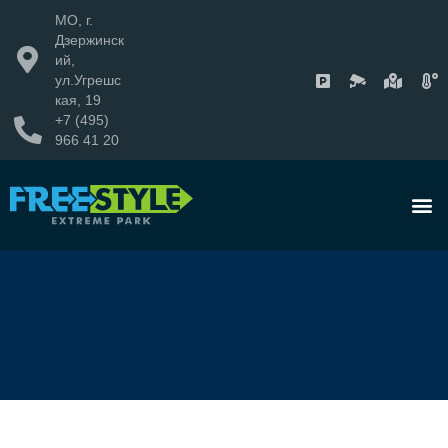
МО, г.
Дзержинск
ий,
ул.Угрешс
кая, 19
+7 (495)
966 41 20