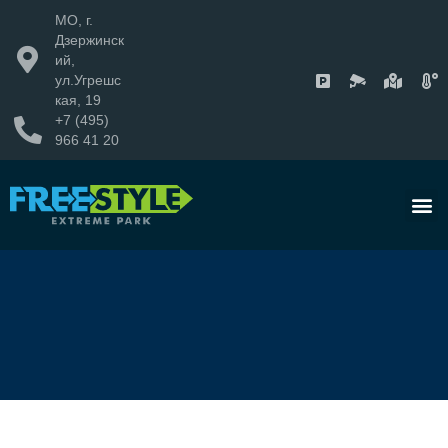
МО, г.
Дзержинск
ий,
ул.Угрешс
кая, 19
+7 (495)
966 41 20