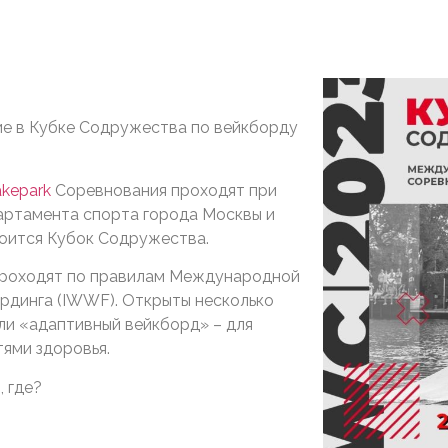
ие в Кубке Содружества по вейкборду
kepark
Соревнования проходят при
артамента спорта города Москвы и
оится Кубок Содружества.
проходят по правилам Международной
рдинга (IWWF). Открыты несколько
или «адаптивный вейкборд» – для
ями здоровья.
, где?