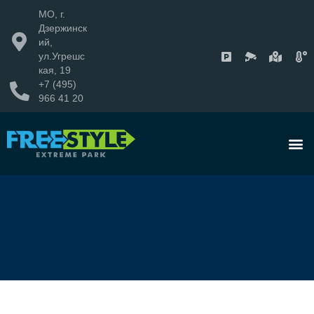
МО, г.
Дзержинск
ий,
ул.Угрешс
кая, 19
+7 (495)
966 41 20