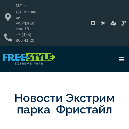
МО, г.
Дзержинск
ий,
ул.Угрешс
кая, 19
+7 (495)
966 41 20
Новости Экстрим
парка Фристайл